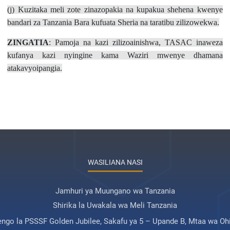
(j) Kuzitaka meli zote zinazopakia na kupakua shehena kwenye
bandari za Tanzania Bara kufuata Sheria na taratibu zilizowekwa.
ZINGATIA
: Pamoja na kazi zilizoainishwa, TASAC inaweza
kufanya kazi nyingine kama Waziri mwenye dhamana
atakavyoipangia.
WASILIANA NASI
Jamhuri ya Muungano wa Tanzania
Shirika la Uwakala wa Meli Tanzania
engo la PSSSF Golden Jubilee, Sakafu ya 5 – Upande B, Mtaa wa Ohi