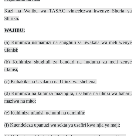
Kazi na Wajibu wa TASAC vimeelezwa kwenye Sheria ya
Shirika.
WAJIBU:
(a) Kuhimiza usimamizi na shughuli za uwakala wa meli wenye
ufanisi;
(b) Kuhimiza shughuli za bandari na huduma za meli zenye
ufanisi;
(c) Kuhakikisha Usalama na Ulinzi wa shehena;
(d) Kuhimiza na kutunza mazingira, usalama na ulinzi wa bahari,
maziwa na mito;
(e) Kuhimiza ufanisi, uchumi na uaminifu;
(f) Kuendeleza upanuzi wa sekta ya usafiri kwa njia ya maji;