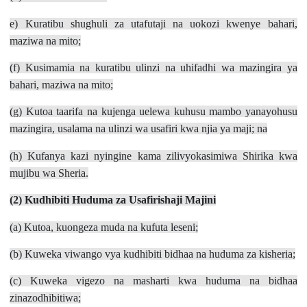
e) Kuratibu shughuli za utafutaji na uokozi kwenye bahari,
maziwa na mito;
(f) Kusimamia na kuratibu ulinzi na uhifadhi wa mazingira ya
bahari, maziwa na mito;
(g) Kutoa taarifa na kujenga uelewa kuhusu mambo yanayohusu
mazingira, usalama na ulinzi wa usafiri kwa njia ya maji; na
(h) Kufanya kazi nyingine kama zilivyokasimiwa Shirika kwa
mujibu wa Sheria.
(2) Kudhibiti
H
uduma za Usafirishaji Majini
(a) Kutoa, kuongeza muda na kufuta leseni;
(b) Kuweka viwango vya kudhibiti bidhaa na huduma za kisheria;
(c) Kuweka vigezo na masharti kwa huduma na bidhaa
zinazodhibitiwa;