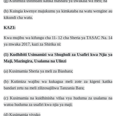
(g) Kuhimiza ushindani katika biashara ya uwakala wa meli; na
(h) Kuingia kwenye majukumu ya kimkataba na watu wengine au
kikundi cha watu.
KAZI:
Kwa mujibu wa kifungu cha 11- 12 cha Sheria ya TASAC Na. 14
ya mwaka 2017, kazi za Shirika ni:
(1) Kudhibiti Usimamizi
w
a Shughuli
z
a
Usafiri kwa Njia ya
Maji,
Mazingira, Usalama
n
a Ulinzi
(a) Kusimamia Sheria ya meli za Biashara;
(b) Kutimiza wajibu wa kukagua meli zote za kigeni katika
bandari zetu na meli zilizosajiliwa Tanzania Bara;
(c) Kusimamia na kuidhinisha vifaa vya huduma za usalama na
watoa huduma za usafiri kwa njia ya maji;
(d) Kusimamia vivuko