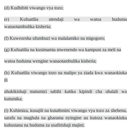
(d) Kudhibiti viwango vya tozo;
(e) Kufuatilia utendaji wa watoa huduma
wanaotambulika kisheria;
(f) Kuwezesha ufumbuzi wa malalamiko na migogoro;
(g) Kufuatilia na kusimamia mwenendo wa kampuni za meli na
watoa huduma wengine wanaotambulika kisheria;
(h) Kufuatilia viwango tozo na malipo ya ziada kwa wanaokiuka
ili
uhakikishaji matumizi sahihi katika kipindi cha uhalali wa
kutumika;
(i) Kuhimiza, kusajili na kutathmini viwango vya tozo za shehena,
sarafu na maghala na gharama nyingine au kutoza wanaokiuka
kuhusiana na huduma za usafirishaji majini;