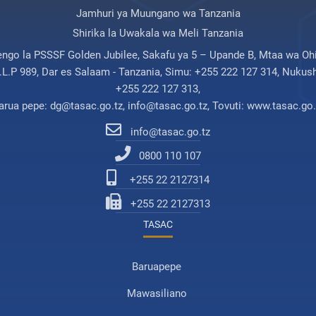
Jamhuri ya Muungano wa Tanzania
Shirika la Uwakala wa Meli Tanzania
engo la PSSSF Golden Jubilee, Sakafu ya 5 – Upande B, Mtaa wa Ohi
.L.P 989, Dar es Salaam - Tanzania, Simu: +255 222 127 314, Nukush
+255 222 127 313,
arua pepe: dg@tasac.go.tz, info@tasac.go.tz, Tovuti: www.tasac.go.
info@tasac.go.tz
0800 110 107
+255 22 2127314
+255 22 2127313
TASAC
Baruapepe
Mawasiliano