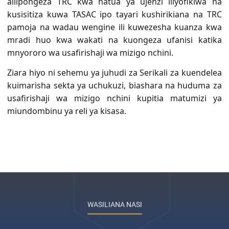
aliipongeza TRC kwa hatua ya ujenzi iliyofikiwa na
kusisitiza kuwa TASAC ipo tayari kushirikiana na TRC
pamoja na wadau wengine ili kuwezesha kuanza kwa
mradi huo kwa wakati na kuongeza ufanisi katika
mnyororo wa usafirishaji wa mizigo nchini.
Ziara hiyo ni sehemu ya juhudi za Serikali za kuendelea
kuimarisha sekta ya uchukuzi, biashara na huduma za
usafirishaji wa mizigo nchini kupitia matumizi ya
miundombinu ya reli ya kisasa.
WASILIANA NASI