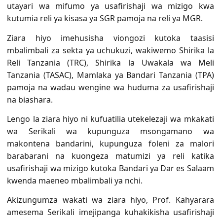
utayari wa mifumo ya usafirishaji wa mizigo kwa
kutumia reli ya kisasa ya SGR pamoja na reli ya MGR.
Ziara hiyo imehusisha viongozi kutoka taasisi
mbalimbali za sekta ya uchukuzi, wakiwemo Shirika la
Reli Tanzania (TRC), Shirika la Uwakala wa Meli
Tanzania (TASAC), Mamlaka ya Bandari Tanzania (TPA)
pamoja na wadau wengine wa huduma za usafirishaji
na biashara.
Lengo la ziara hiyo ni kufuatilia utekelezaji wa mkakati
wa Serikali wa kupunguza msongamano wa
makontena bandarini, kupunguza foleni za malori
barabarani na kuongeza matumizi ya reli katika
usafirishaji wa mizigo kutoka Bandari ya Dar es Salaam
kwenda maeneo mbalimbali ya nchi.
Akizungumza wakati wa ziara hiyo, Prof. Kahyarara
amesema Serikali imejipanga kuhakikisha usafirishaji