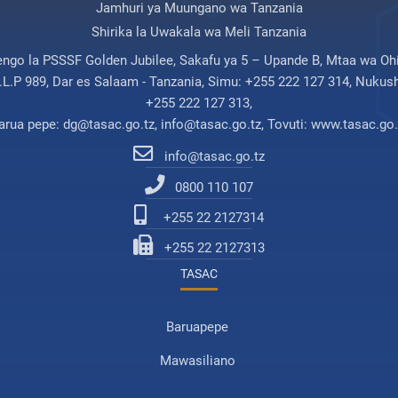
Jamhuri ya Muungano wa Tanzania
Shirika la Uwakala wa Meli Tanzania
engo la PSSSF Golden Jubilee, Sakafu ya 5 – Upande B, Mtaa wa Ohi
.L.P 989, Dar es Salaam - Tanzania, Simu: +255 222 127 314, Nukush
+255 222 127 313,
arua pepe: dg@tasac.go.tz, info@tasac.go.tz, Tovuti: www.tasac.go.
info@tasac.go.tz
0800 110 107
+255 22 2127314
+255 22 2127313
TASAC
Baruapepe
Mawasiliano