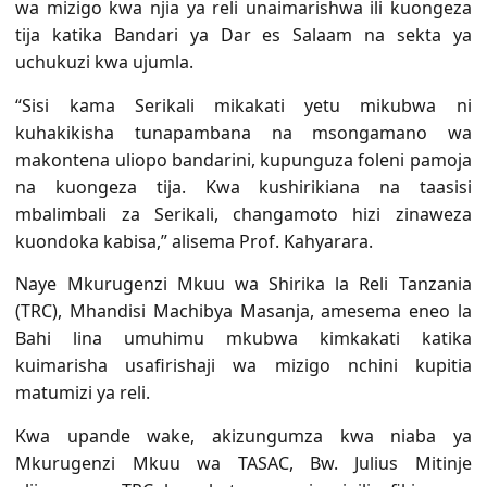
wa mizigo kwa njia ya reli unaimarishwa ili kuongeza
tija katika Bandari ya Dar es Salaam na sekta ya
uchukuzi kwa ujumla.
“Sisi kama Serikali mikakati yetu mikubwa ni
kuhakikisha tunapambana na msongamano wa
makontena uliopo bandarini, kupunguza foleni pamoja
na kuongeza tija. Kwa kushirikiana na taasisi
mbalimbali za Serikali, changamoto hizi zinaweza
kuondoka kabisa,” alisema Prof. Kahyarara.
Naye Mkurugenzi Mkuu wa Shirika la Reli Tanzania
(TRC), Mhandisi Machibya Masanja, amesema eneo la
Bahi lina umuhimu mkubwa kimkakati katika
kuimarisha usafirishaji wa mizigo nchini kupitia
matumizi ya reli.
Kwa upande wake, akizungumza kwa niaba ya
Mkurugenzi Mkuu wa TASAC, Bw. Julius Mitinje