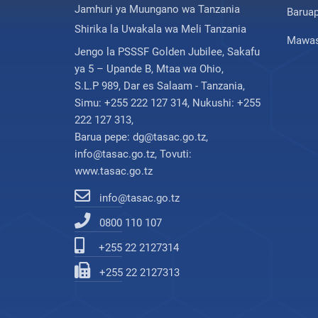
Jamhuri ya Muungano wa Tanzania
Barua
Shirika la Uwakala wa Meli Tanzania
Mawas
Jengo la PSSSF Golden Jubilee, Sakafu
ya 5 – Upande B, Mtaa wa Ohio,
S.L.P 989, Dar es Salaam - Tanzania,
Simu: +255 222 127 314, Nukushi: +255
222 127 313,
Barua pepe: dg@tasac.go.tz,
info@tasac.go.tz, Tovuti:
www.tasac.go.tz
info@tasac.go.tz
0800 110 107
+255 22 2127314
+255 22 2127313