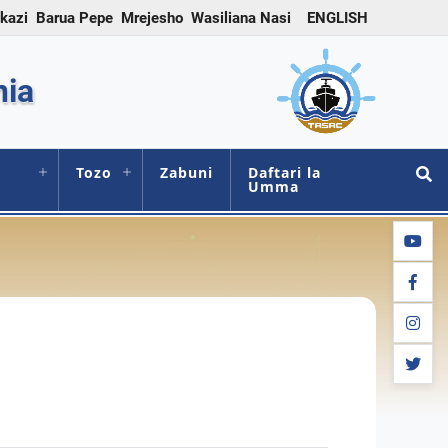
 kazi
Barua Pepe
Mrejesho
Wasiliana Nasi
ENGLISH
nia
Tozo
Zabuni
Daftari la
Umma
youtub
facebo
instag
twitter